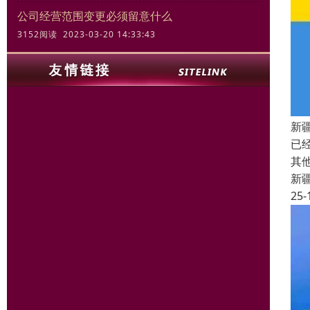
公司经营范围变更必须留意什么
3152阅读 2023-03-20 14:33:43
新
已
其
新
25-