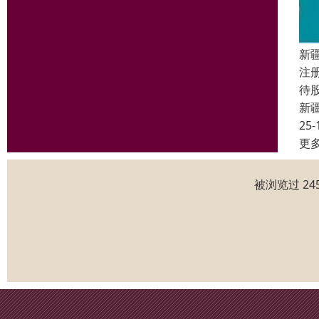
新
注
待
新
25-
更
被浏览过 24