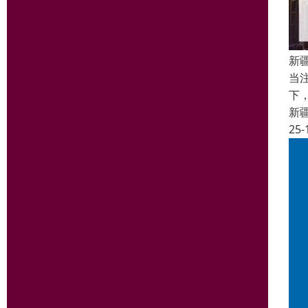
新
当
下
新
25-