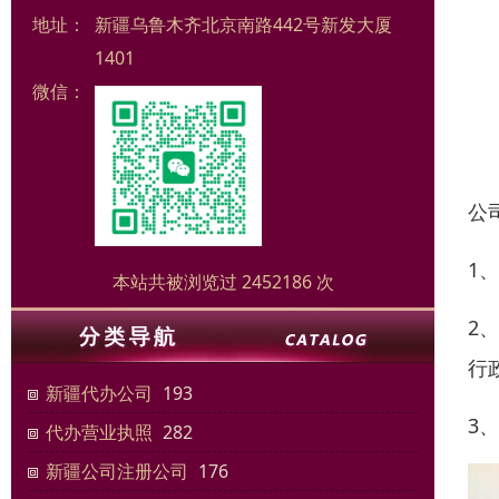
地址：
新疆乌鲁木齐北京南路442号新发大厦
1401
微信：
公
1
本站共被浏览过 2452186 次
2
行
新疆代办公司
193
3
代办营业执照
282
新疆公司注册公司
176