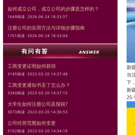
如何成立公司，成立公司的步骤是怎样的？
1649阅读 2026-06-24 18:33:57
注册公司的实用方法与详细步骤指南
1701阅读 2026-06-24 18:33:04
工商变更证明如何获得
新
当
3145阅读 2023-03-20 14:37:48
下
工商变更通知书丢了怎么办？
新
3340阅读 2023-03-20 14:37:15
25-
大学生如何注册公司及报税?
3073阅读 2023-03-20 14:36:53
公司经营范围如何变更
3102阅读 2023-03-20 14:34:18