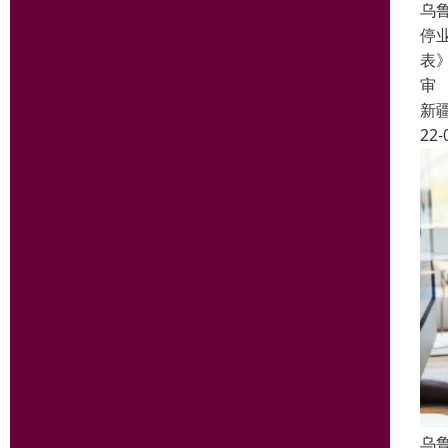
乌
停
表
审
新
22-
乌