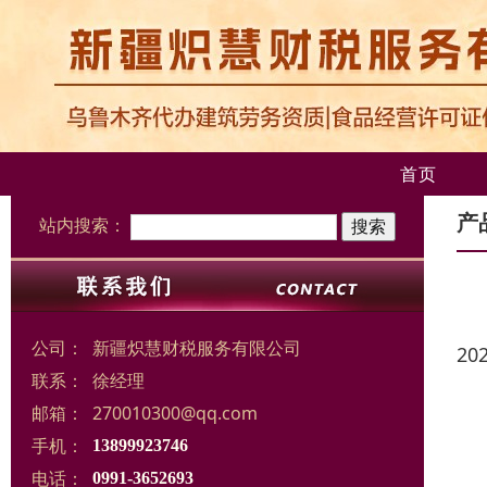
首页
产
站内搜索：
公司：
新疆炽慧财税服务有限公司
20
联系：
徐经理
邮箱：
270010300@qq.com
手机：
13899923746
电话：
0991-3652693