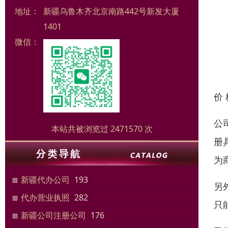
地址：
新疆乌鲁木齐北京南路442号新发大厦
1401
微信：
价
公
本站共被浏览过 2471570 次
册
为
新疆代办公司
193
另
代办营业执照
282
只
新疆公司注册公司
176