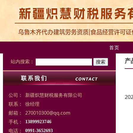
首页
产
站内搜索：
公司：
新疆炽慧财税服务有限公司
20
联系：
徐经理
邮箱：
270010300@qq.com
手机：
13899923746
电话：
0991-3652693