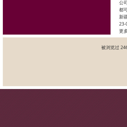
公
都
新
23-
更
被浏览过 24