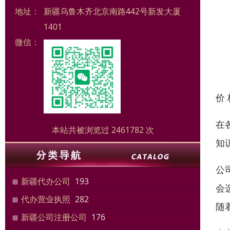
地址：
新疆乌鲁木齐北京南路442号新发大厦
1401
微信：
价
在
本站共被浏览过 2461782 次
知
公
新疆代办公司
193
会
代办营业执照
282
随
新疆公司注册公司
176